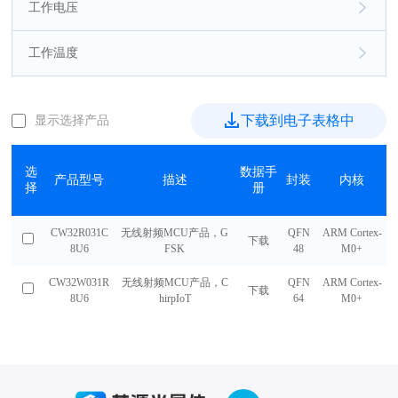
工作电压
工作温度
下载到电子表格中
显示选择产品
选
数据手
产品型号
描述
封装
内核
择
册
CW32R031C
无线射频MCU产品，G
QFN
ARM Cortex-
下载
8U6
FSK
48
M0+
CW32W031R
无线射频MCU产品，C
QFN
ARM Cortex-
下载
8U6
hirpIoT
64
M0+