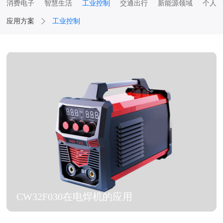
消费电子
智慧生活
工业控制
交通出行
新能源领域
个人
应用方案
工业控制
CW32F030在电焊机的应用