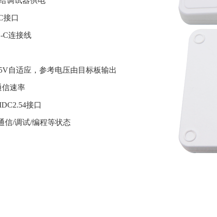
源给调试器供电

C接口

E-C连接线

通信/调试/编程等状态
