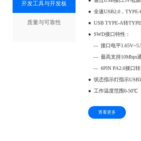
●  通过USB接口5V电
开发工具与开发板
●  全速USB2.0，TYPE-
质量与可靠性
●  USB TYPE-A转TYP
●  SWD接口特性：

    —  接口电平1.65V~5.5V自适应，参考电压由目标板输出

    —  最高支持10Mbps通信速率

    —  6PIN PA2.0接口转IDC2.54接口

●  状态指示灯指示USB
●  工作温度范围0-50℃
查看更多