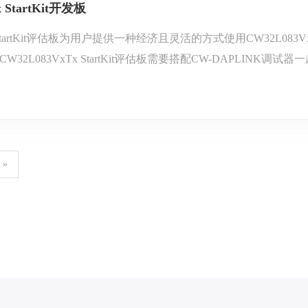
 StartKit开发板
Tx StartKit评估板为用户提供一种经济且灵活的方式使用CW32
2L083VxTx StartKit评估板需要搭配CW-DAPLINK调试器一起使
tKit软件包及CW32L083-StdPeriph-Lib固件库和例程。
»