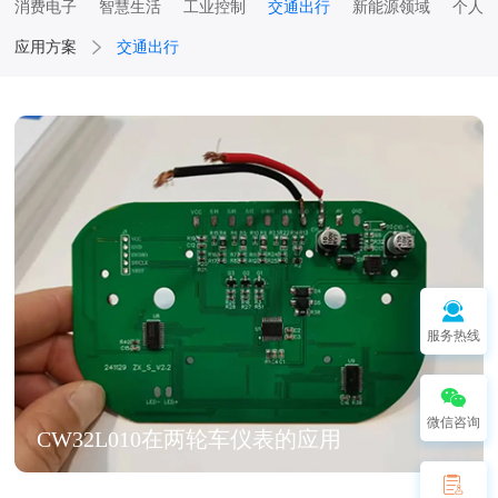
消费电子
智慧生活
工业控制
交通出行
新能源领域
个人
应用方案
交通出行
服务热线
微信咨询
CW32L010在两轮车仪表的应用