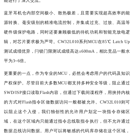
能进行了深入交流。
蓝牙耳机仓内部空间极小、散热极差，且需要实现超高效率的能
源转换、毫安级别的精准电流控制，并集成过充、过放、高温等
硬件级保护电路，同时还要兼顾极低的待机功耗和智能充放电逻
辑，对芯片要求极为严苛。CW32L010系列MCU在85℃ Latch Up
测试成绩优异，闩锁门限测试成绩高达±600mA，相比竞品一般水
平为3~6倍。
更重要的一点，作为专业的MCU，必然会考虑用户的代码及知识
产权保护。尽管目前大多数MCU都支持多种安全等级，阻止通过
SWD/ISP接口读取Flash内容，但通过下载间谍程序，用挟持内核
的方式对Flash指令区做数据访问一般都被允许。CW32L010则可
以阻止这个入侵，我们独创性的允许用户划定一块指令存储区
域，在这个区域内只能通过指令总线取指令执行，但不允许通过
数据总线访问数据。用户可以将敏感的代码库存储在这个区域，